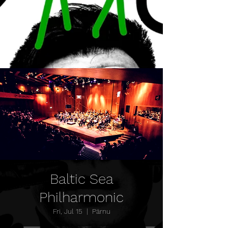
Baltic Sea
Philharmonic
Fri, Jul 15
  |  
Pärnu